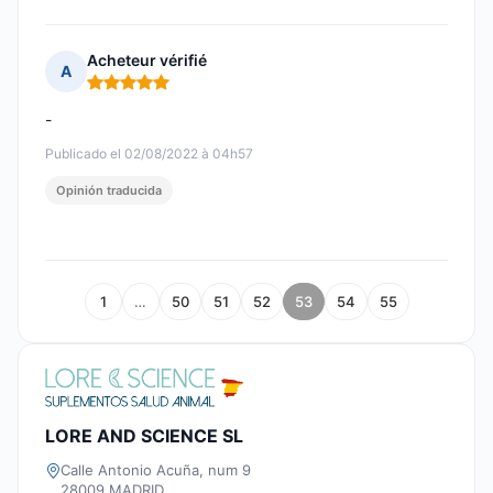
Acheteur vérifié
A
Nota: 5 de 5
-
Publicado el 02/08/2022 à 04h57
Opinión traducida
1
…
50
51
52
53
54
55
LORE AND SCIENCE SL
Calle Antonio Acuña, num 9
28009 MADRID