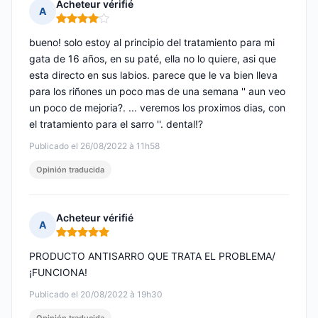
Acheteur vérifié
A
Nota: 4 de 5
bueno! solo estoy al principio del tratamiento para mi
gata de 16 años, en su paté, ella no lo quiere, asi que
esta directo en sus labios. parece que le va bien lleva
para los riñones un poco mas de una semana '' aun veo
un poco de mejoria?. ... veremos los proximos dias, con
el tratamiento para el sarro ''. dental!?
Publicado el 26/08/2022 à 11h58
Opinión traducida
Acheteur vérifié
A
Nota: 5 de 5
PRODUCTO ANTISARRO QUE TRATA EL PROBLEMA/
¡FUNCIONA!
Publicado el 20/08/2022 à 19h30