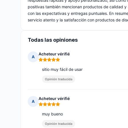
respuestas rápidas y apoyo personalizado, así como l
positivas también mencionan productos de calidad y
con las expectativas y entregas puntuales. En resumen
servicio atento y la satisfacción con productos de dis
Todas las opiniones
Acheteur vérifié
A
Nota: 5 de 5
sitio muy fácil de usar
Opinión traducida
Acheteur vérifié
A
Nota: 5 de 5
muy bueno
Opinión traducida