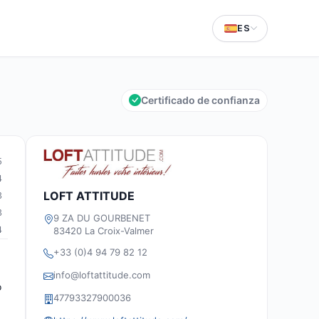
ES
Certificado de confianza
5
4
LOFT ATTITUDE
3
3
9 ZA DU GOURBENET
4
83420 La Croix-Valmer
+33 (0)4 94 79 82 12
info@loftattitude.com
o
47793327900036