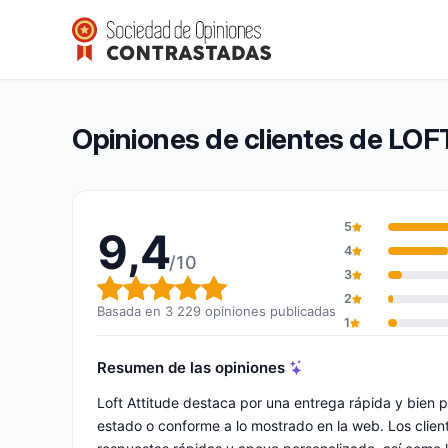
LOFT ATTITUDE
9,4/10
(3 229 opiniones)
Calificación global: 9,4 de 10
Opiniones de clientes de LO
5
9,4
4
/10
3
Calificación global: 9,4 de 10
2
Basada en 3 229 opiniones publicadas
1
Resumen de las opiniones
Loft Attitude destaca por una entrega rápida y bien 
estado o conforme a lo mostrado en la web. Los cliente