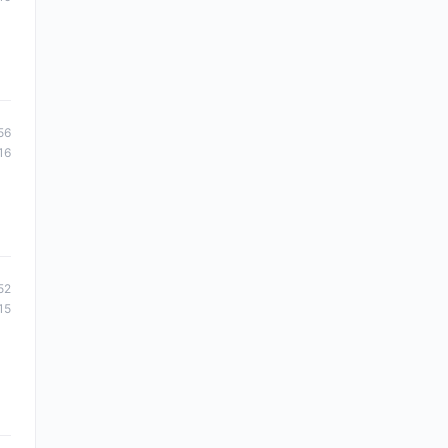
56
16
52
15