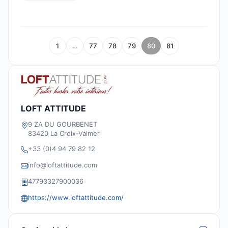
1
…
77
78
79
80
81
LOFT ATTITUDE
9 ZA DU GOURBENET
83420 La Croix-Valmer
+33 (0)4 94 79 82 12
info@loftattitude.com
47793327900036
https://www.loftattitude.com/