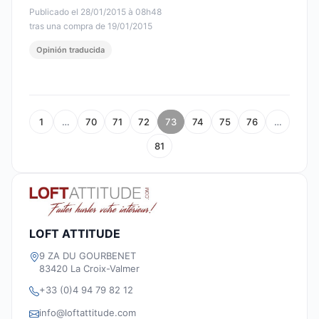
Publicado el 28/01/2015 à 08h48
tras una compra de 19/01/2015
Opinión traducida
1
…
70
71
72
73
74
75
76
…
81
LOFT ATTITUDE
9 ZA DU GOURBENET
83420 La Croix-Valmer
+33 (0)4 94 79 82 12
info@loftattitude.com