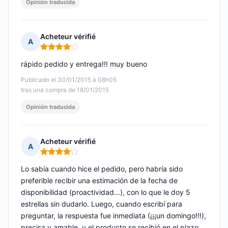
Opinión traducida
Acheteur vérifié
A
Nota: 4 de 5
rápido pedido y entrega!!! muy bueno
Publicado el 30/01/2015 à 08h05
tras una compra de 18/01/2015
Opinión traducida
Acheteur vérifié
A
Nota: 4 de 5
Lo sabía cuando hice el pedido, pero habría sido
preferible recibir una estimación de la fecha de
disponibilidad (proactividad...), con lo que le doy 5
estrellas sin dudarlo. Luego, cuando escribí para
preguntar, la respuesta fue inmediata (¡¡¡un domingo!!!),
precisa y amable, y el producto se recibió en el plazo