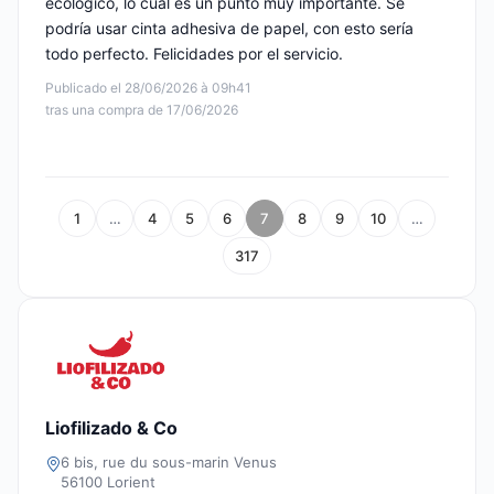
ecológico, lo cual es un punto muy importante. Se
podría usar cinta adhesiva de papel, con esto sería
todo perfecto. Felicidades por el servicio.
Publicado el 28/06/2026 à 09h41
tras una compra de 17/06/2026
1
…
4
5
6
7
8
9
10
…
317
Liofilizado & Co
6 bis, rue du sous-marin Venus
56100 Lorient