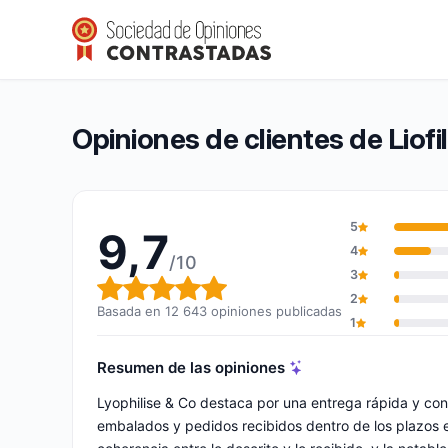
Liofilizado & Co
9,7/10
(12 643 opiniones)
Calificación global: 9,7 de 10
Opiniones de clientes de Liofi
5
9,7
4
/10
3
Calificación global: 9,7 de 10
2
Basada en 12 643 opiniones publicadas
1
Resumen de las opiniones
Lyophilise & Co destaca por una entrega rápida y co
embalados y pedidos recibidos dentro de los plazos est