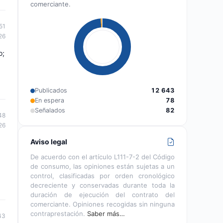
comerciante.
51
26
o;
Publicados
12 643
En espera
78
Señalados
82
48
26
Aviso legal
De acuerdo con el artículo L111-7-2 del Código
de consumo, las opiniones están sujetas a un
control, clasificadas por orden cronológico
decreciente y conservadas durante toda la
duración de ejecución del contrato del
comerciante. Opiniones recogidas sin ninguna
contraprestación.
Saber más…
43