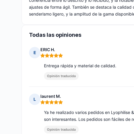
coherencia entre lo descrito y lo recibido, y la notabl
ajustes de forma ágil. También se destaca la calidad 
senderismo ligero, y la amplitud de la gama disponib
Todas las opiniones
ERIC H.
E
Nota: 5 de 5
Entrega rápida y material de calidad.
Opinión traducida
laurent M.
L
Nota: 5 de 5
Ya he realizado varios pedidos en Lyophilise 
son interesantes. Los pedidos son fáciles de r
Opinión traducida