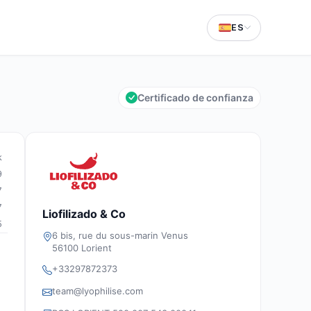
ES
Certificado de confianza
k
9
7
7
Liofilizado & Co
5
6 bis, rue du sous-marin Venus
56100 Lorient
+33297872373
team@lyophilise.com