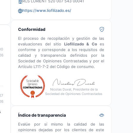
RCS LORIENT 520 007 543 00041
https://www.liofilizado.es/
Conformidad
El proceso de recopilación y gestión de las
evaluaciones del sitio
Liofilizado & Co
es
30
conforme y corresponde a los requisitos de
calidad y transparencia definidos por la
26
Sociedad de Opiniones Contrastadas y por el
Artículo L111-7-2 del Código de consumo.
Nicolas Duval, Presidente de la
Sociedad de Opiniones Contrastadas
27
26
s
Índice de transparencia
Evalúe por sí mismo la calidad de las
opiniones dejadas por los clientes de este