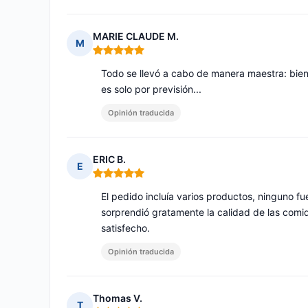
MARIE CLAUDE M.
M
Nota: 5 de 5
Todo se llevó a cabo de manera maestra: bien
es solo por previsión...
Opinión traducida
ERIC B.
E
Nota: 5 de 5
El pedido incluía varios productos, ninguno fu
sorprendió gratamente la calidad de las com
satisfecho.
Opinión traducida
Thomas V.
T