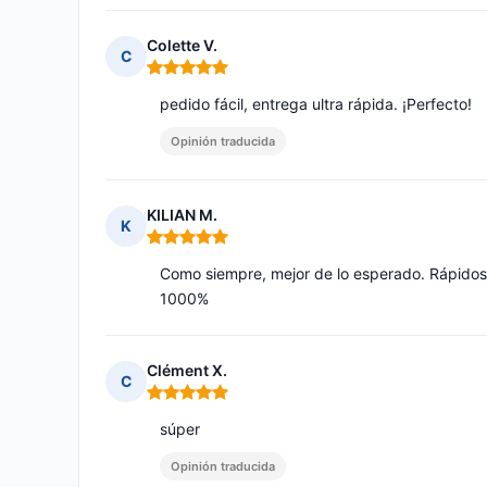
Colette V.
C
Nota: 5 de 5
pedido fácil, entrega ultra rápida. ¡Perfecto!
Opinión traducida
KILIAN M.
K
Nota: 5 de 5
Como siempre, mejor de lo esperado. Rápidos,
1000%
Clément X.
C
Nota: 5 de 5
súper
Opinión traducida