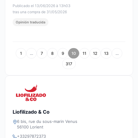
Publicado el 13/06/2026 à 13h03
tras una compra de 31/05/2026
Opinión traducida
1
…
7
8
9
10
11
12
13
…
317
Liofilizado & Co
6 bis, rue du sous-marin Venus
56100 Lorient
+33297872373