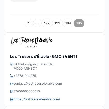
1
…
192
193
194
195
Les Trésors d'Érable (GMC EVENT)
34 faubourg des Balmettes
74000 ANNECY
+33781044975
contact@lestresorsderable.com
79859866000016
https://lestresorsderable.com/