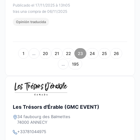
Publicado el 17/11/2025 à 13h05
tras una compra de 06/11/2025
Opinión traducida
1
…
20
21
22
23
24
25
26
…
195
Les Trésors d'Érable (GMC EVENT)
34 faubourg des Balmettes
74000 ANNECY
+33781044975