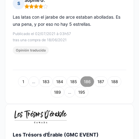
Sophie G.
S
Nota: 4 de 5
Las latas con el jarabe de arce estaban abolladas. Es
una pena, y por eso no hay 5 estrellas.
Publicado el 02/07/2021 à 03h57
tras una compra de 18/06/2021
Opinión traducida
1
…
183
184
185
186
187
188
189
…
195
Les Trésors d'Érable (GMC EVENT)