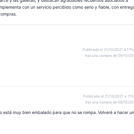
 arce y las galletas, y destacan agradables recuerdos asociados a
plementa con un servicio percibido como serio y fiable, con entreg
 compras.
Publicado el 21/10/2021 à 17h
tras una compra de 09/10/20
Publicado el 21/10/2021 à 17h
tras una compra de 08/10/20
to está muy bien embalado para que no se rompa. Volveré a hacer u