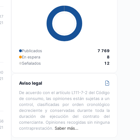
17
21
Publicados
7 769
En espera
8
Señalados
12
00
21
Aviso legal
De acuerdo con el artículo L111-7-2 del Código
de consumo, las opiniones están sujetas a un
control, clasificadas por orden cronológico
decreciente y conservadas durante toda la
duración de ejecución del contrato del
56
comerciante. Opiniones recogidas sin ninguna
21
contraprestación.
Saber más…