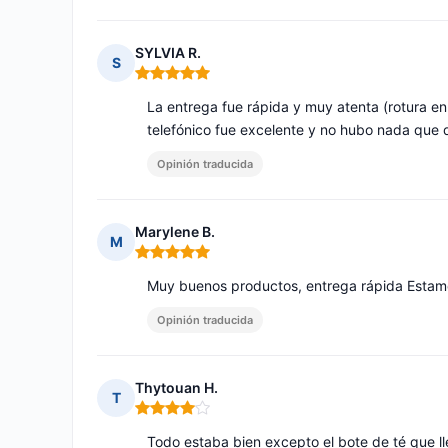
SYLVIA R.
S
Nota: 5 de 5
La entrega fue rápida y muy atenta (rotura en 
telefónico fue excelente y no hubo nada que 
Opinión traducida
Marylene B.
M
Nota: 5 de 5
Muy buenos productos, entrega rápida Esta
Opinión traducida
Thytouan H.
T
Nota: 4 de 5
Todo estaba bien excepto el bote de té que l