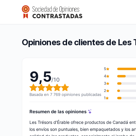
Les Trésors d’Érable
9,5/10
(7 769 opiniones)
Calificación global: 9,5 de 10
Opiniones de clientes de Les 
5
9,5
4
/10
3
Calificación global: 9,5 de 10
2
Basada en 7 769 opiniones publicadas
1
Resumen de las opiniones
Les Trésors d'Érable ofrece productos de Canadá en
los envíos son puntuales, bien empaquetados y los artí