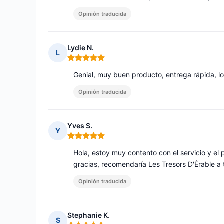
Opinión traducida
Lydie N.
L
Nota: 5 de 5
Genial, muy buen producto, entrega rápida, 
Opinión traducida
Yves S.
Y
Nota: 5 de 5
Hola, estoy muy contento con el servicio y e
gracias, recomendaría Les Tresors D'Érable a
Opinión traducida
Stephanie K.
S