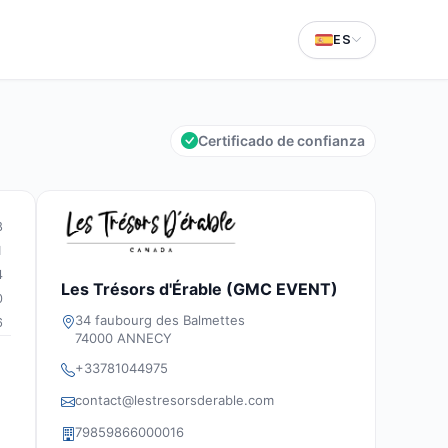
ES
Certificado de confianza
8
1
4
Les Trésors d'Érable (GMC EVENT)
0
34 faubourg des Balmettes
6
74000 ANNECY
+33781044975
contact@lestresorsderable.com
79859866000016