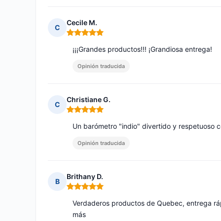
Cecile M.
C
Nota: 5 de 5
¡¡¡Grandes productos!!! ¡Grandiosa entrega!
Opinión traducida
Christiane G.
C
Nota: 5 de 5
Un barómetro "indio" divertido y respetuoso c
Opinión traducida
Brithany D.
B
Nota: 5 de 5
Verdaderos productos de Quebec, entrega rá
más