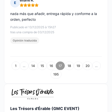
eliane R.
E
Nota: 5 de 5
nada más que añadir, entrega rápida y conforme a la
orden, perfecto
Publicado el 13/12/2025 à 15h27
tras una compra de 03/12/2025
Opinión traducida
1
…
14
15
16
17
18
19
20
…
195
Les Trésors d'Érable (GMC EVENT)