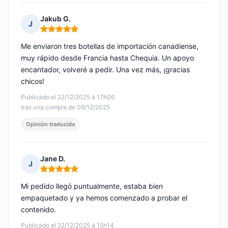
Jakub G.
J
Nota: 5 de 5
Me enviaron tres botellas de importación canadiense,
muy rápido desde Francia hasta Chequia. Un apoyo
encantador, volveré a pedir. Una vez más, ¡gracias
chicos!
Publicado el 22/12/2025 à 17h06
tras una compra de 06/12/2025
Opinión traducida
Jane D.
J
Nota: 5 de 5
Mi pedido llegó puntualmente, estaba bien
empaquetado y ya hemos comenzado a probar el
contenido.
Publicado el 22/12/2025 à 15h14