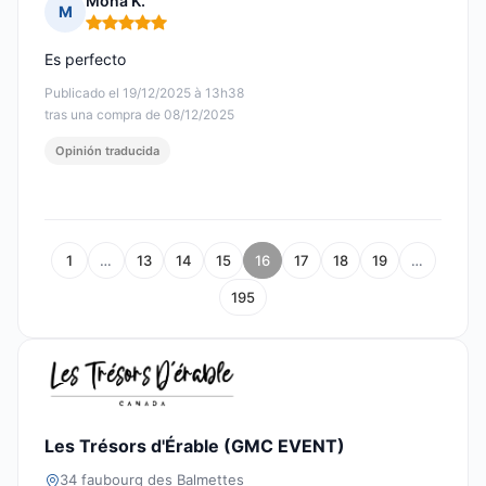
Mona K.
M
Nota: 5 de 5
Es perfecto
Publicado el 19/12/2025 à 13h38
tras una compra de 08/12/2025
Opinión traducida
1
…
13
14
15
16
17
18
19
…
195
Les Trésors d'Érable (GMC EVENT)
34 faubourg des Balmettes