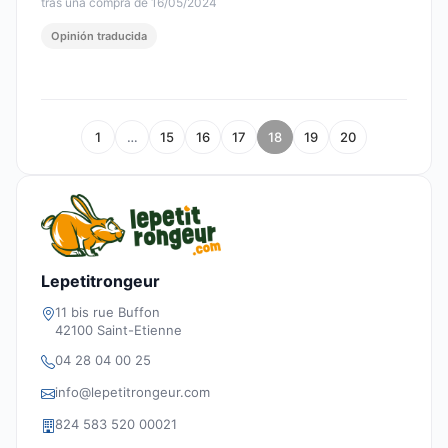
tras una compra de 16/05/2024
Opinión traducida
1
…
15
16
17
18
19
20
Lepetitrongeur
11 bis rue Buffon
42100 Saint-Etienne
04 28 04 00 25
info@lepetitrongeur.com
824 583 520 00021