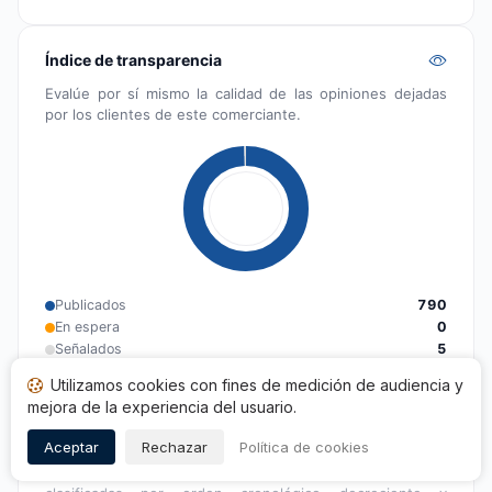
Índice de transparencia
Evalúe por sí mismo la calidad de las opiniones dejadas
por los clientes de este comerciante.
Publicados
790
En espera
0
Señalados
5
Utilizamos cookies con fines de medición de audiencia y
mejora de la experiencia del usuario.
Aviso legal
Aceptar
Rechazar
Política de cookies
De acuerdo con el artículo L111-7-2 del Código de
consumo, las opiniones están sujetas a un control,