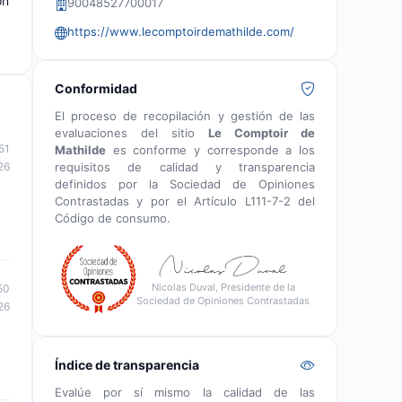
ón
90048527700017
https://www.lecomptoirdemathilde.com/
Conformidad
El proceso de recopilación y gestión de las
evaluaciones del sitio
Le Comptoir de
51
Mathilde
es conforme y corresponde a los
requisitos de calidad y transparencia
26
definidos por la Sociedad de Opiniones
Contrastadas y por el Artículo L111-7-2 del
Código de consumo.
Nicolas Duval, Presidente de la
50
Sociedad de Opiniones Contrastadas
26
Índice de transparencia
Evalúe por sí mismo la calidad de las