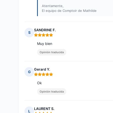
Atentamente,
El equipo de Comptoir de Mathilde
SANDRINE F.
S
Nota: 5 de 5
Muy bien
Opinión traducida
Gerard Y.
G
Nota: 5 de 5
Ok
Opinión traducida
LAURENT S.
L