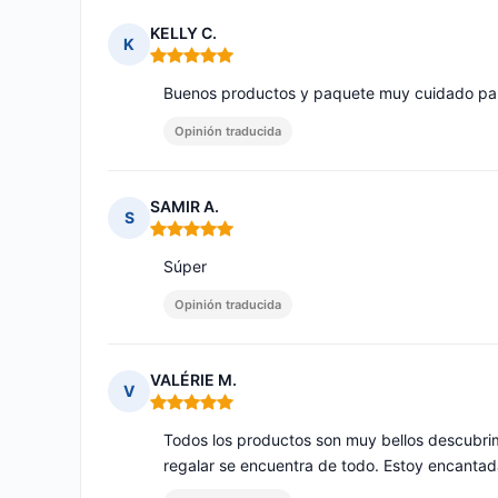
KELLY C.
K
Nota: 5 de 5
Buenos productos y paquete muy cuidado para
Opinión traducida
SAMIR A.
S
Nota: 5 de 5
Súper
Opinión traducida
VALÉRIE M.
V
Nota: 5 de 5
Todos los productos son muy bellos descubrimi
regalar se encuentra de todo. Estoy encanta