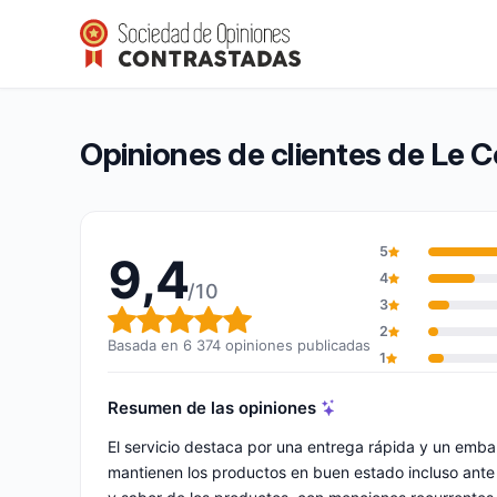
Le Comptoir de Mathilde
9,4/10
(6 374 opiniones)
Calificación global: 9,4 de 10
Opiniones de clientes de Le 
5
9,4
4
/10
3
Calificación global: 9,4 de 10
2
Basada en 6 374 opiniones publicadas
1
Resumen de las opiniones
El servicio destaca por una entrega rápida y un emba
mantienen los productos en buen estado incluso ante 