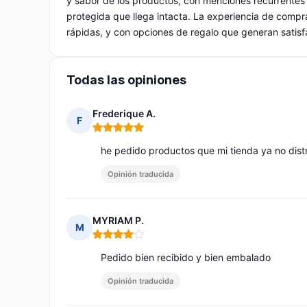
y sabor de los productos, con menciones recurrentes 
protegida que llega intacta. La experiencia de compr
rápidas, y con opciones de regalo que generan satis
Todas las opiniones
Frederique A.
F
Nota: 5 de 5
he pedido productos que mi tienda ya no dist
Opinión traducida
MYRIAM P.
M
Nota: 4 de 5
Pedido bien recibido y bien embalado
Opinión traducida