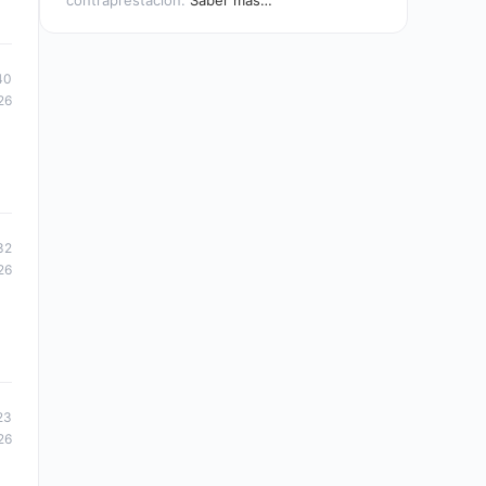
contraprestación.
Saber más…
40
26
32
26
23
26