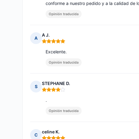
conforme a nuestro pedido y a la calidad de 
Opinión traducida
A J.
A
Nota: 5 de 5
Excelente.
Opinión traducida
STEPHANE D.
S
Nota: 4 de 5
.
Opinión traducida
celine K.
C