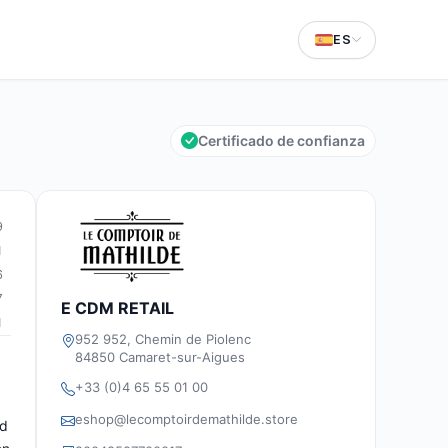
ES
Certificado de confianza
9
1
6
7
E CDM RETAIL
1
952 952, Chemin de Piolenc
84850 Camaret-sur-Aigues
+33 (0)4 65 55 01 00
eshop@lecomptoirdemathilde.store
ad