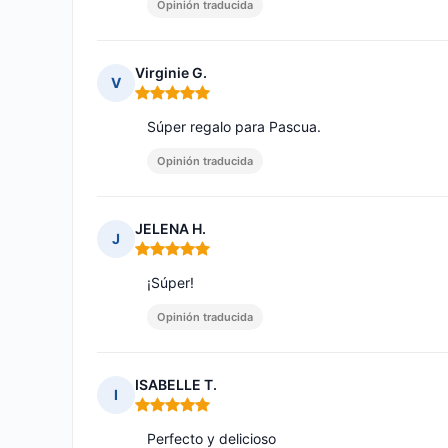
Opinión traducida
Virginie G.
V
Nota: 5 de 5
Súper regalo para Pascua.
Opinión traducida
JELENA H.
J
Nota: 5 de 5
¡Súper!
Opinión traducida
ISABELLE T.
I
Nota: 5 de 5
Perfecto y delicioso