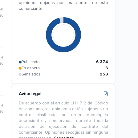
opiniones dejadas por los clientes de este
comerciante.
50
26
44
Publicados
6 374
26
En espera
6
Señalados
258
Aviso legal
De acuerdo con el artículo L111-7-2 del Código
44
de consumo, las opiniones están sujetas a un
26
control, clasificadas por orden cronológico
decreciente y conservadas durante toda la
duración de ejecución del contrato del
comerciante. Opiniones recogidas sin ninguna