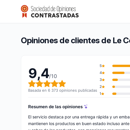
Le Comptoir de Mathilde
9,4/10
(6 373 opiniones)
Calificación global: 9,4 de 10
Opiniones de clientes de Le 
5
9,4
4
/10
3
Calificación global: 9,4 de 10
2
Basada en 6 373 opiniones publicadas
1
Resumen de las opiniones
El servicio destaca por una entrega rápida y un emba
mantienen los productos en buen estado incluso ante 