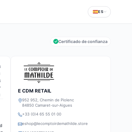
ES
Certificado de confianza
8
1
6
7
E CDM RETAIL
1
952 952, Chemin de Piolenc
84850 Camaret-sur-Aigues
+33 (0)4 65 55 01 00
eshop@lecomptoirdemathilde.store
ad