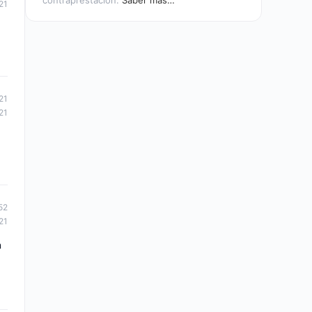
contraprestación.
Saber más…
21
21
21
52
21
n