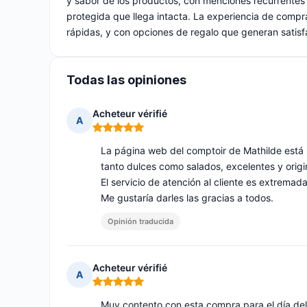
y sabor de los productos, con menciones recurrentes 
protegida que llega intacta. La experiencia de compr
rápidas, y con opciones de regalo que generan satis
Todas las opiniones
Acheteur vérifié
A
Nota: 5 de 5
La página web del comptoir de Mathilde está 
tanto dulces como salados, excelentes y origi
El servicio de atención al cliente es extremad
Me gustaría darles las gracias a todos.
Opinión traducida
Acheteur vérifié
A
Nota: 5 de 5
Muy contento con esta compra para el día del