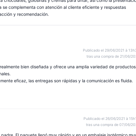
a chocolates, golosinas y cremas para untar, así como la presentaci
a se complementa con atención al cliente eficiente y respuestas
facción y recomendación.
Publicado el 29/06/2021 à 13h
tras una compra de 21/06/20
realmente bien diseñada y ofrece una amplia variedad de productos
nales.
amente eficaz, las entregas son rápidas y la comunicación es fluida.
Publicado el 26/06/2021 à 15h
tras una compra de 07/06/20
 padre. El paquete llegó muy rápido y en un embalaje isotérmico mu