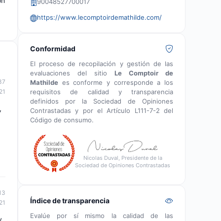
ón
90048527700017
https://www.lecomptoirdemathilde.com/
Conformidad
El proceso de recopilación y gestión de las
evaluaciones del sitio
Le Comptoir de
37
Mathilde
es conforme y corresponde a los
requisitos de calidad y transparencia
21
definidos por la Sociedad de Opiniones
,
Contrastadas y por el Artículo L111-7-2 del
Código de consumo.
Nicolas Duval, Presidente de la
Sociedad de Opiniones Contrastadas
13
Índice de transparencia
21
Evalúe por sí mismo la calidad de las
y