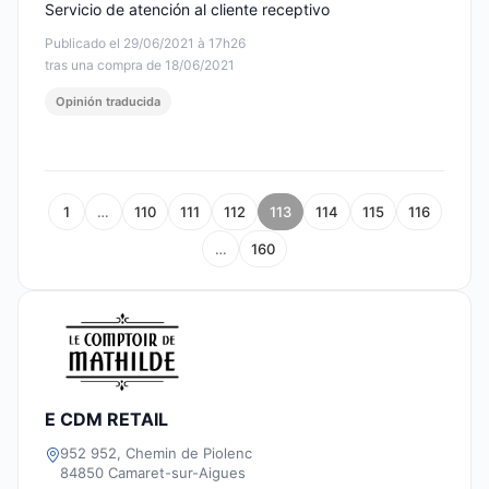
Servicio de atención al cliente receptivo
Publicado el 29/06/2021 à 17h26
tras una compra de 18/06/2021
Opinión traducida
1
…
110
111
112
113
114
115
116
…
160
E CDM RETAIL
952 952, Chemin de Piolenc
84850 Camaret-sur-Aigues