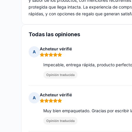
y sabor de los productos, con menciones recurrentes 
protegida que llega intacta. La experiencia de compr
rápidas, y con opciones de regalo que generan satis
Todas las opiniones
Acheteur vérifié
A
Nota: 5 de 5
Impecable, entrega rápida, producto perfecto,
Opinión traducida
Acheteur vérifié
A
Nota: 5 de 5
Muy bien empaquetado. Gracias por escribir la
Opinión traducida