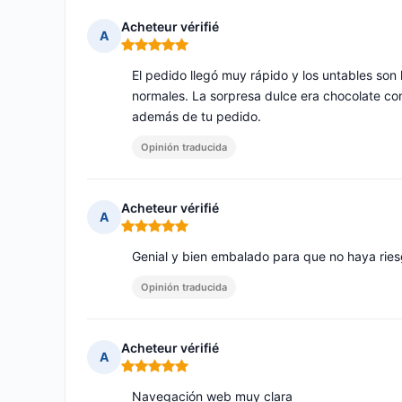
Acheteur vérifié
A
Nota: 5 de 5
El pedido llegó muy rápido y los untables so
normales. La sorpresa dulce era chocolate con
además de tu pedido.
Opinión traducida
Acheteur vérifié
A
Nota: 5 de 5
Genial y bien embalado para que no haya ries
Opinión traducida
Acheteur vérifié
A
Nota: 5 de 5
Navegación web muy clara