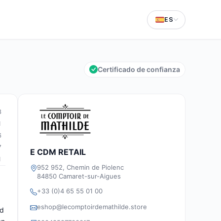
ES
Certificado de confianza
8
1
6
7
E CDM RETAIL
1
952 952, Chemin de Piolenc
84850 Camaret-sur-Aigues
+33 (0)4 65 55 01 00
eshop@lecomptoirdemathilde.store
ad