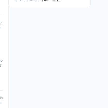
contraprestación.
Saber más…
51
21
39
21
56
21