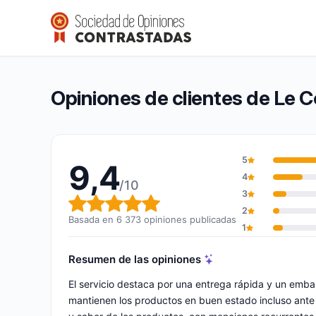
Le Comptoir de Mathilde
9,4/10
(6 373 opiniones)
Calificación global: 9,4 de 10
Opiniones de clientes de Le 
5
9,4
4
/10
3
Calificación global: 9,4 de 10
2
Basada en 6 373 opiniones publicadas
1
Resumen de las opiniones
El servicio destaca por una entrega rápida y un emba
mantienen los productos en buen estado incluso ante 