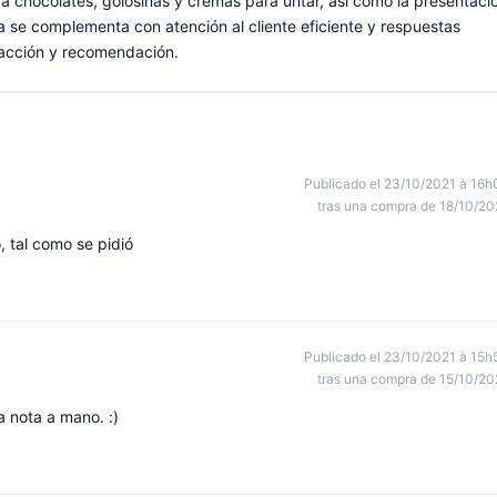
a chocolates, golosinas y cremas para untar, así como la presentaci
a se complementa con atención al cliente eficiente y respuestas
facción y recomendación.
Publicado el 23/10/2021 à 16h
tras una compra de 18/10/20
 tal como se pidió
Publicado el 23/10/2021 à 15h
tras una compra de 15/10/20
 nota a mano. :)