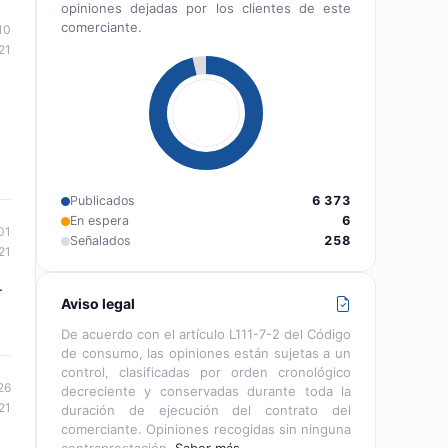
opiniones dejadas por los clientes de este
comerciante.
10
21
Publicados
6 373
En espera
6
01
Señalados
258
21
.
Aviso legal
De acuerdo con el artículo L111-7-2 del Código
de consumo, las opiniones están sujetas a un
control, clasificadas por orden cronológico
26
decreciente y conservadas durante toda la
21
duración de ejecución del contrato del
comerciante. Opiniones recogidas sin ninguna