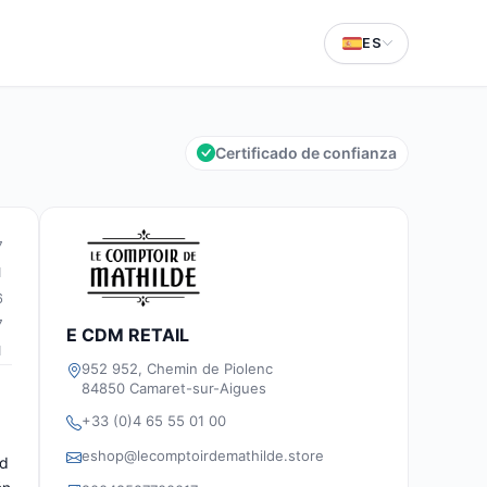
ES
Certificado de confianza
7
1
6
7
E CDM RETAIL
1
952 952, Chemin de Piolenc
84850 Camaret-sur-Aigues
+33 (0)4 65 55 01 00
eshop@lecomptoirdemathilde.store
ad