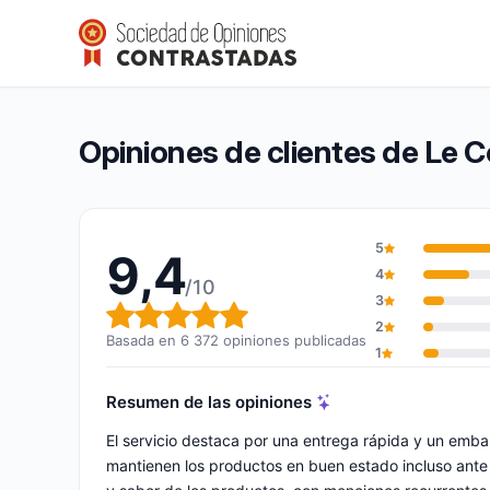
Le Comptoir de Mathilde
9,4/10
(6 372 opiniones)
Calificación global: 9,4 de 10
Opiniones de clientes de Le 
5
9,4
4
/10
3
Calificación global: 9,4 de 10
2
Basada en 6 372 opiniones publicadas
1
Resumen de las opiniones
El servicio destaca por una entrega rápida y un emba
mantienen los productos en buen estado incluso ante 