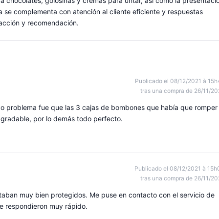
a chocolates, golosinas y cremas para untar, así como la presentaci
a se complementa con atención al cliente eficiente y respuestas
facción y recomendación.
Publicado el 08/12/2021 à 15h
tras una compra de 26/11/20
ico problema fue que las 3 cajas de bombones que había que romper
agradable, por lo demás todo perfecto.
Publicado el 08/12/2021 à 15h
tras una compra de 26/11/20
staban muy bien protegidos. Me puse en contacto con el servicio de
me respondieron muy rápido.