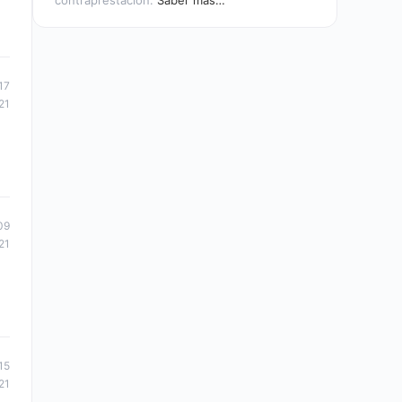
contraprestación.
Saber más…
17
21
09
21
15
21