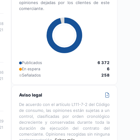
opiniones dejadas por los clientes de este
comerciante.
08
21
Publicados
6 372
En espera
6
36
Señalados
258
21
Aviso legal
De acuerdo con el artículo L111-7-2 del Código
de consumo, las opiniones están sujetas a un
control, clasificadas por orden cronológico
29
decreciente y conservadas durante toda la
21
duración de ejecución del contrato del
comerciante. Opiniones recogidas sin ninguna