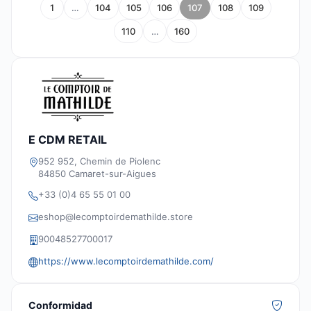
1
…
104
105
106
107
108
109
110
…
160
E CDM RETAIL
952 952, Chemin de Piolenc
84850 Camaret-sur-Aigues
+33 (0)4 65 55 01 00
eshop@lecomptoirdemathilde.store
90048527700017
https://www.lecomptoirdemathilde.com/
Conformidad