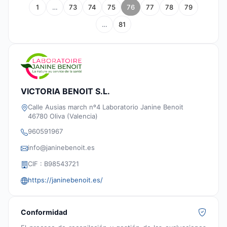
1
…
73
74
75
76
77
78
79
…
81
VICTORIA BENOIT S.L.
Calle Ausias march nº4 Laboratorio Janine Benoit
46780 Oliva (Valencia)
960591967
info@janinebenoit.es
CIF : B98543721
https://janinebenoit.es/
Conformidad