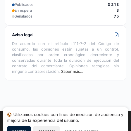
Publicados
3 213
En espera
3
Señalados
75
Aviso legal
De acuerdo con el artículo L111-7-2 del Código de
consumo, las opiniones están sujetas a un control,
clasificadas por orden cronológico decreciente y
conservadas durante toda la duración de ejecución del
contrato del comerciante. Opiniones recogidas sin
ninguna contraprestación.
Saber más…
Utilizamos cookies con fines de medición de audiencia y
mejora de la experiencia del usuario.
Inicio
Estado opiniones
Categorías
CGU
Cookies
Legal