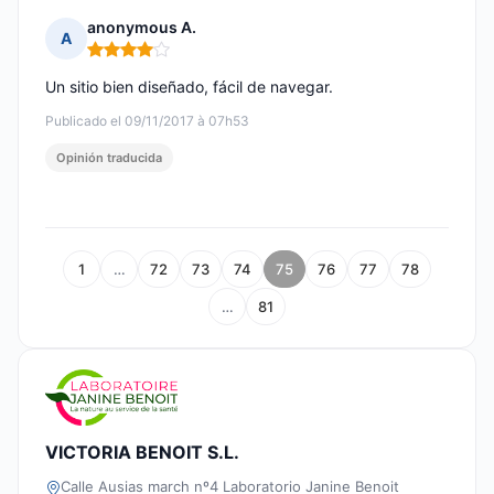
anonymous A.
A
Nota: 4 de 5
Un sitio bien diseñado, fácil de navegar.
Publicado el 09/11/2017 à 07h53
Opinión traducida
1
…
72
73
74
75
76
77
78
…
81
VICTORIA BENOIT S.L.
Calle Ausias march nº4 Laboratorio Janine Benoit