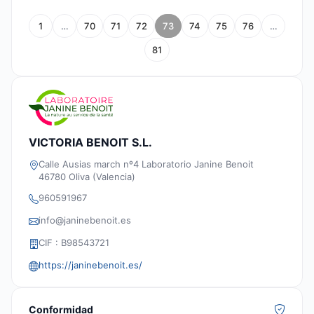
1
…
70
71
72
73
74
75
76
…
81
VICTORIA BENOIT S.L.
Calle Ausias march nº4 Laboratorio Janine Benoit
46780 Oliva (Valencia)
960591967
info@janinebenoit.es
CIF : B98543721
https://janinebenoit.es/
Conformidad