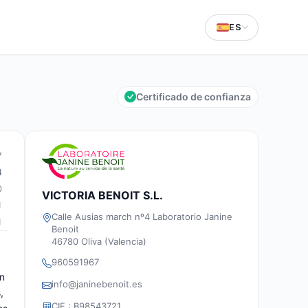
ES
Certificado de confianza
7
4
0
VICTORIA BENOIT S.L.
1
Calle Ausias march nº4 Laboratorio Janine
1
Benoit
46780 Oliva (Valencia)
960591967
an
info@janinebenoit.es
,
CIF : B98543721