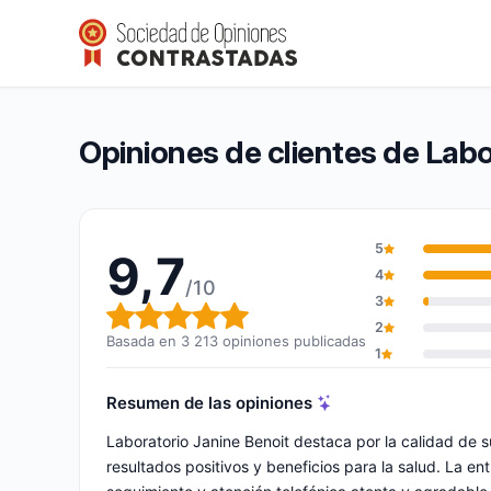
Laboratorio Janine Benoit
9,7/10
(3 213 opiniones)
Calificación global: 9,7 de 10
Opiniones de clientes de Labo
5
9,7
4
/10
3
Calificación global: 9,7 de 10
2
Basada en 3 213 opiniones publicadas
1
Resumen de las opiniones
Laboratorio Janine Benoit destaca por la calidad de
resultados positivos y beneficios para la salud. La e