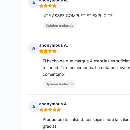
A
Nota: 4 de 5
sITE ASSEZ COMPLET ET EXPLICITE
Opinión traducida
anonymous A.
A
Nota: 4 de 5
El hecho de que marqué 4 estrellas es sufici
respondí " sin comentarios. La nota positiva e
comentario"
Opinión traducida
anonymous A.
A
Nota: 5 de 5
Productos de calidad, consejos sobre la salud
gracias