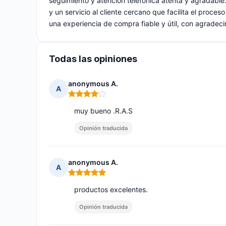
seguimiento y atención telefónica atenta y agradable
y un servicio al cliente cercano que facilita el proce
una experiencia de compra fiable y útil, con agradecim
Todas las opiniones
anonymous A.
A
Nota: 4 de 5
muy bueno .R.A.S
Opinión traducida
anonymous A.
A
Nota: 5 de 5
productos excelentes.
Opinión traducida