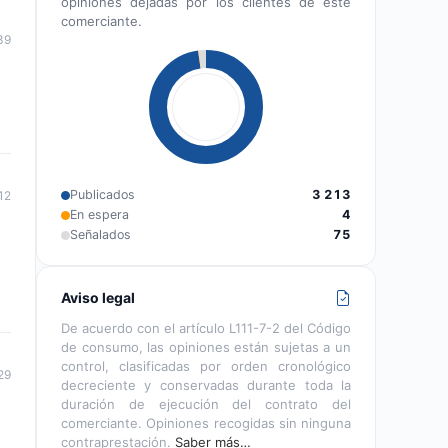
opiniones dejadas por los clientes de este
comerciante.
39
Publicados
3 213
12
En espera
4
Señalados
75
Aviso legal
De acuerdo con el artículo L111-7-2 del Código
de consumo, las opiniones están sujetas a un
control, clasificadas por orden cronológico
29
decreciente y conservadas durante toda la
duración de ejecución del contrato del
comerciante. Opiniones recogidas sin ninguna
contraprestación.
Saber más…