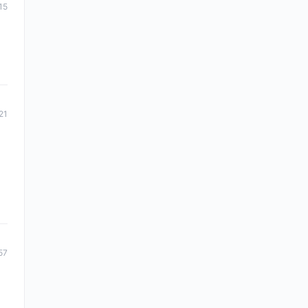
15
21
57