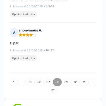
Publicado el 04/06/2018 à 08h19
Opinión traducida
anonymous A.
A
Nota: 4 de 5
super
Publicado el 03/06/2018 à 16h42
Opinión traducida
1
…
65
66
67
68
69
70
71
…
81