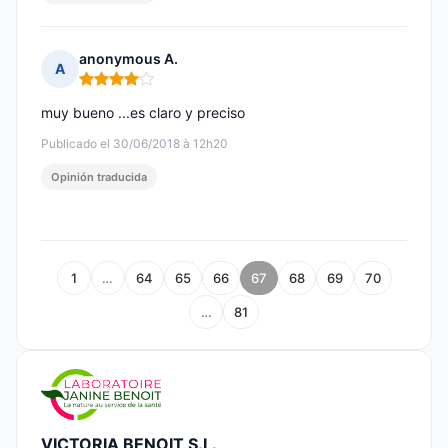
anonymous A.
A
Nota: 4 de 5
muy bueno ...es claro y preciso
Publicado el 30/06/2018 à 12h20
Opinión traducida
1
…
64
65
66
67
68
69
70
…
81
VICTORIA BENOIT S.L.