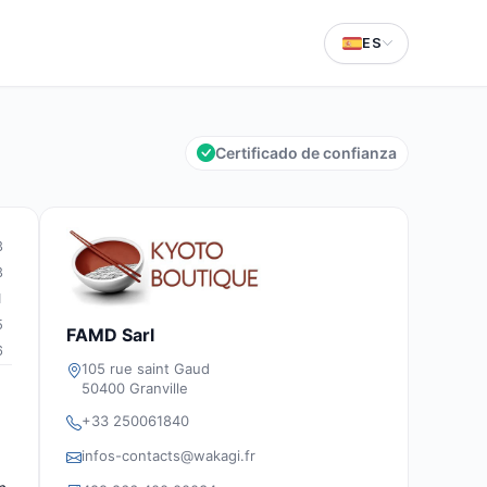
ES
Certificado de confianza
3
3
1
5
FAMD Sarl
6
105 rue saint Gaud
50400 Granville
+33 250061840
infos-contacts@wakagi.fr