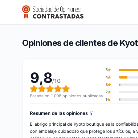
Kyoto boutique
9,8/10
(1 008 opiniones)
Calificación global: 9,8 de 10
Opiniones de clientes de Kyo
5
9,8
4
/10
3
Calificación global: 9,8 de 10
2
Basada en 1 008 opiniones publicadas
1
Resumen de las opiniones
El abrigo principal de Kyoto boutique es la confiabili
con embalaje cuidadoso que protege los artículos, a 