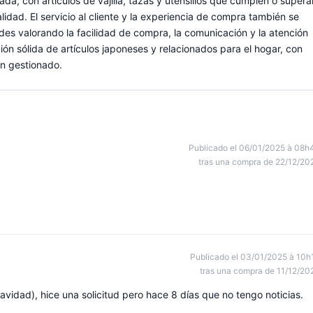
a, con artículos de vajilla, tazas y utensilios que cumplen o supera
dad. El servicio al cliente y la experiencia de compra también se
s valorando la facilidad de compra, la comunicación y la atención
ción sólida de artículos japoneses y relacionados para el hogar, con
en gestionado.
Publicado el 06/01/2025 à 08h
tras una compra de 22/12/20
Publicado el 03/01/2025 à 10h
tras una compra de 11/12/20
avidad), hice una solicitud pero hace 8 días que no tengo noticias.