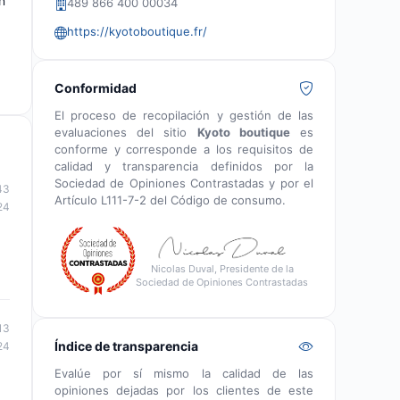
n
489 866 400 00034
https://kyotoboutique.fr/
Conformidad
El proceso de recopilación y gestión de las
evaluaciones del sitio
Kyoto boutique
es
conforme y corresponde a los requisitos de
calidad y transparencia definidos por la
Sociedad de Opiniones Contrastadas y por el
43
Artículo L111-7-2 del Código de consumo.
24
Nicolas Duval, Presidente de la
Sociedad de Opiniones Contrastadas
13
Índice de transparencia
24
Evalúe por sí mismo la calidad de las
opiniones dejadas por los clientes de este