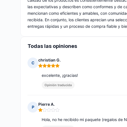
calidad de los productos es consistentemente destacad
las expectativas y describen como conformes y de cali
mencionan como eficientes y amables, con comunidade
recibida. En conjunto, los clientes aprecian una selec
entregas rápidas y un proceso de compra fiable y bi
Todas las opiniones
christian G.
C
Nota: 5 de 5
excelente, ¡gracias!
Opinión traducida
Pierre A.
P
Nota: 1 de 5
Hola, no he recibido mi paquete (regalos de N