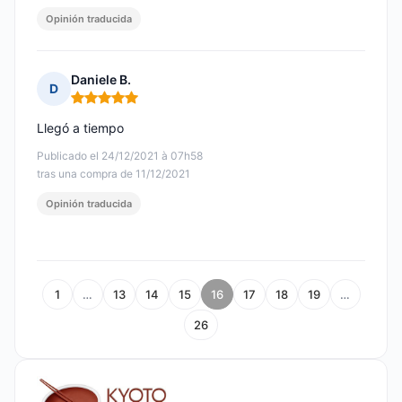
Opinión traducida
Daniele B.
D
Nota: 5 de 5
Llegó a tiempo
Publicado el 24/12/2021 à 07h58
tras una compra de 11/12/2021
Opinión traducida
1
…
13
14
15
16
17
18
19
…
26