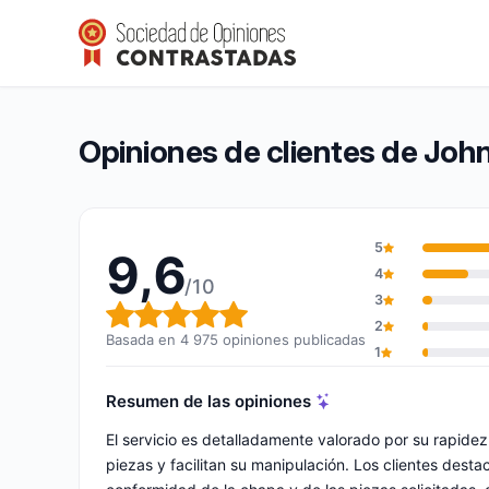
John Steel
9,6/10
(4 975 opiniones)
Calificación global: 9,6 de 10
Opiniones de clientes de John
5
9,6
4
/10
3
Calificación global: 9,6 de 10
2
Basada en 4 975 opiniones publicadas
1
Resumen de las opiniones
El servicio es detalladamente valorado por su rapide
piezas y facilitan su manipulación. Los clientes desta