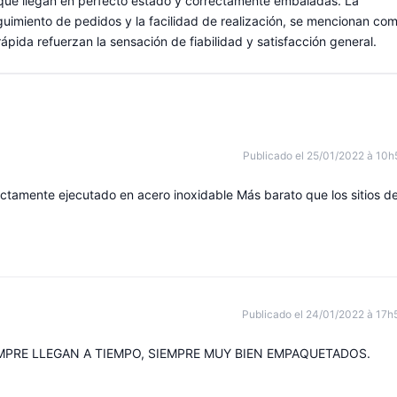
 que llegan en perfecto estado y correctamente embaladas. La
seguimiento de pedidos y la facilidad de realización, se mencionan co
ápida refuerzan la sensación de fiabilidad y satisfacción general.
Publicado el 25/01/2022 à 10h
ectamente ejecutado en acero inoxidable Más barato que los sitios d
Publicado el 24/01/2022 à 17h
MPRE LLEGAN A TIEMPO, SIEMPRE MUY BIEN EMPAQUETADOS.