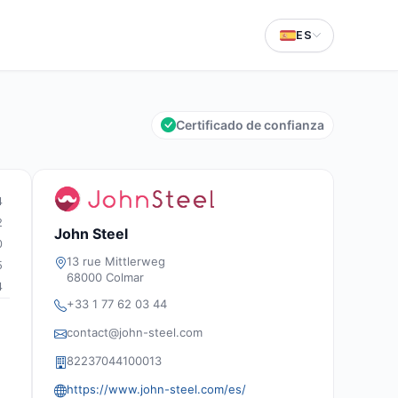
ES
Certificado de confianza
4
2
John Steel
0
13 rue Mittlerweg
5
68000 Colmar
4
+33 1 77 62 03 44
contact@john-steel.com
82237044100013
https://www.john-steel.com/es/