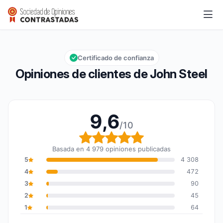
John Steel
9,6/10
Calificación global: 9,6 de 10
Certificado de confianza
Opiniones de clientes de John Steel
9,6
/10
Calificación global: 9,6
Basada en 4 979 opiniones publicadas
5
4 308
4
472
3
90
2
45
1
64