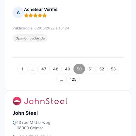
Acheteur Vérifié
A
Nota: 5 de 5
Publicado el 02/05/2022 à 16h24
Opinión traducida
1
…
47
48
49
50
51
52
53
…
125
John Steel
13 rue Mittlerweg
68000 Colmar