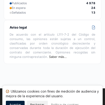
Publicados
4 978
En espera
24
Señalados
13
Aviso legal
De acuerdo con el artículo L111-7-2 del Código de
consumo, las opiniones están sujetas a un control,
clasificadas por orden cronológico decreciente y
conservadas durante toda la duración de ejecución del
contrato del comerciante. Opiniones recogidas sin
ninguna contraprestación.
Saber más…
Utilizamos cookies con fines de medición de audiencia y
mejora de la experiencia del usuario.
Inicio
Estado opiniones
Categorías
CGU
Cookies
Legal
Aceptar
Rechazar
Política de cookies