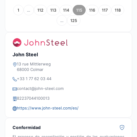
1
…
112
113
114
115
116
117
118
…
125
John Steel
13 rue Mittlerweg
68000 Colmar
+33 1 77 62 03 44
contact@john-steel.com
82237044100013
https://www.john-steel.com/es/
Conformidad
El proceso de recopilación y gestión de las evaluaciones