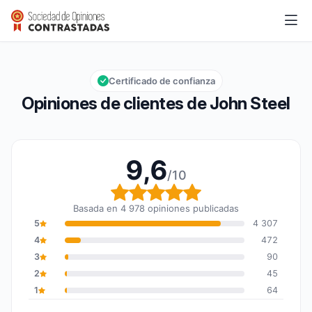
John Steel
9,6/10
Calificación global: 9,6 de 10
Certificado de confianza
Opiniones de clientes de John Steel
9,6
/10
Calificación global: 9,6
Basada en 4 978 opiniones publicadas
5
4 307
4
472
3
90
2
45
1
64