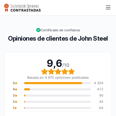
John Steel
9,6/10
Calificación global: 9,6 de 10
Certificado de confianza
Opiniones de clientes de John Steel
9,6
/10
Calificación global: 9,6
Basada en 4 975 opiniones publicadas
5
4 304
4
472
3
90
2
45
1
64