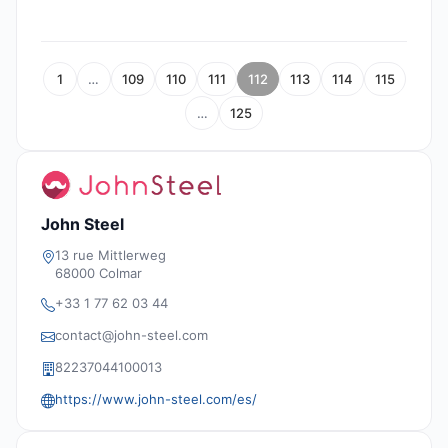
1
…
109
110
111
112
113
114
115
…
125
John Steel
13 rue Mittlerweg
68000 Colmar
+33 1 77 62 03 44
contact@john-steel.com
82237044100013
https://www.john-steel.com/es/