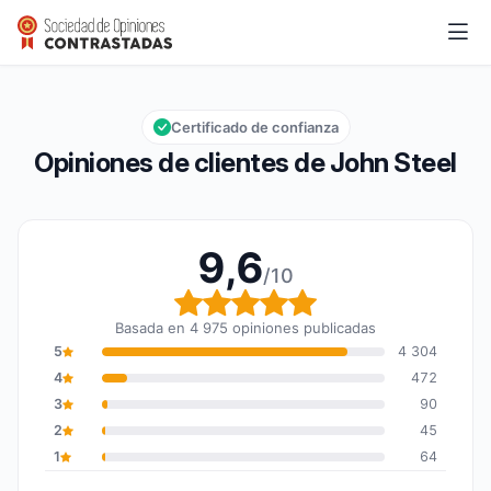
John Steel
9,6/10
Calificación global: 9,6 de 10
Certificado de confianza
Opiniones de clientes de John Steel
9,6
/10
Calificación global: 9,6
Basada en 4 975 opiniones publicadas
5
4 304
4
472
3
90
2
45
1
64