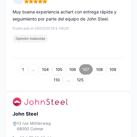
Nota: 5 de 5
Muy buena experiencia achart con entrega rápida y
seguimiento por parte del equipo de John Steel.
Publicado el 29/05/2018 à 19h20
Opinión traducida
1
…
104
105
106
107
108
109
110
…
125
John Steel
13 rue Mittlerweg
68000 Colmar