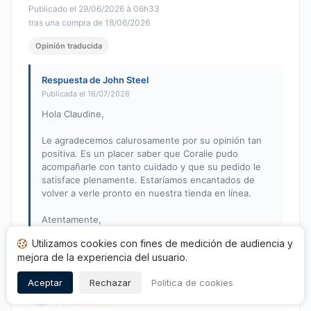
Publicado el 29/06/2026 à 06h33
tras una compra de 18/06/2026
Opinión traducida
Respuesta de John Steel
Publicada el 16/07/2026
Hola Claudine,
Le agradecemos calurosamente por su opinión tan
positiva. Es un placer saber que Coralie pudo
acompañarle con tanto cuidado y que su pedido le
satisface plenamente. Estaríamos encantados de
volver a verle pronto en nuestra tienda en línea.
Atentamente,
El equipo de John Steel
Utilizamos cookies con fines de medición de audiencia y
mejora de la experiencia del usuario.
Aceptar
Rechazar
Política de cookies
Philippe L.
P
Nota: 5 de 5