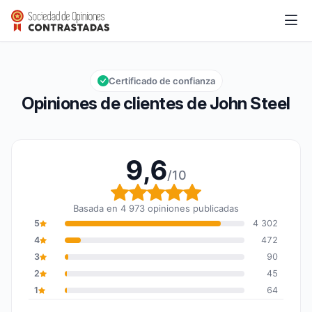
John Steel
9,6/10
Calificación global: 9,6 de 10
Certificado de confianza
Opiniones de clientes de John Steel
9,6
/10
Calificación global: 9,6
Basada en 4 973 opiniones publicadas
5
4 302
4
472
3
90
2
45
1
64