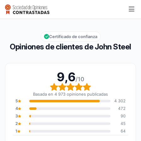
John Steel
9,6/10
Calificación global: 9,6 de 10
Certificado de confianza
Opiniones de clientes de John Steel
9,6
/10
Calificación global: 9,6
Basada en 4 973 opiniones publicadas
5
4 302
4
472
3
90
2
45
1
64