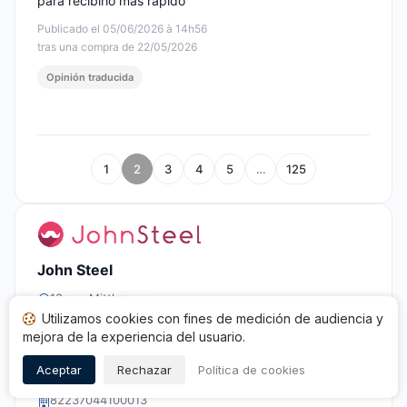
para recibirlo más rápido
Publicado el 05/06/2026 à 14h56
tras una compra de 22/05/2026
Opinión traducida
1
2
3
4
5
…
125
John Steel
13 rue Mittlerweg
68000 Colmar
Utilizamos cookies con fines de medición de audiencia y
mejora de la experiencia del usuario.
+33 1 77 62 03 44
Aceptar
Rechazar
Política de cookies
contact@john-steel.com
82237044100013