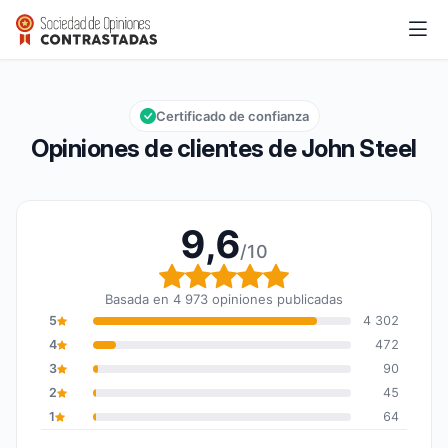
John Steel
9,6/10
Calificación global: 9,6 de 10
Certificado de confianza
Opiniones de clientes de John Steel
9,6
/10
Calificación global: 9,6
Basada en 4 973 opiniones publicadas
5
4 302
4
472
3
90
2
45
1
64