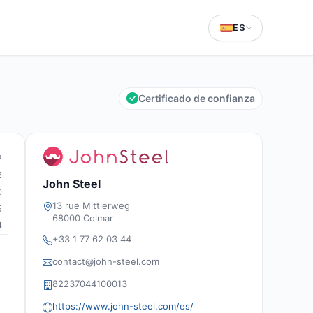
ES
Certificado de confianza
2
2
John Steel
0
13 rue Mittlerweg
5
68000 Colmar
4
+33 1 77 62 03 44
contact@john-steel.com
82237044100013
https://www.john-steel.com/es/