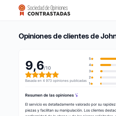
John Steel
9,6/10
(4 973 opiniones)
Calificación global: 9,6 de 10
Opiniones de clientes de John
5
9,6
4
/10
3
Calificación global: 9,6 de 10
2
Basada en 4 973 opiniones publicadas
1
Resumen de las opiniones
El servicio es detalladamente valorado por su rapide
piezas y facilitan su manipulación. Los clientes desta