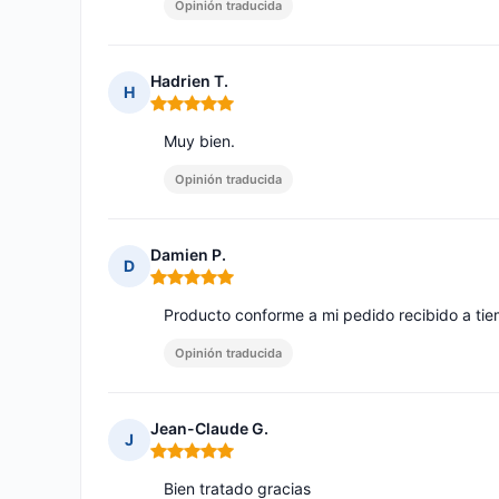
Opinión traducida
Hadrien T.
H
Nota: 5 de 5
Muy bien.
Opinión traducida
Damien P.
D
Nota: 5 de 5
Producto conforme a mi pedido recibido a tiem
Opinión traducida
Jean-Claude G.
J
Nota: 5 de 5
Bien tratado gracias