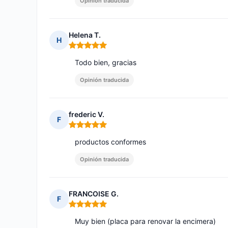
Opinión traducida
Helena T.
H
Nota: 5 de 5
Todo bien, gracias
Opinión traducida
frederic V.
F
Nota: 5 de 5
productos conformes
Opinión traducida
FRANCOISE G.
F
Nota: 5 de 5
Muy bien (placa para renovar la encimera)