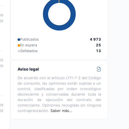
39
26
Publicados
4 973
En espera
25
Señalados
13
35
26
Aviso legal
De acuerdo con el artículo L111-7-2 del Código
de consumo, las opiniones están sujetas a un
control, clasificadas por orden cronológico
decreciente y conservadas durante toda la
duración de ejecución del contrato del
comerciante. Opiniones recogidas sin ninguna
18
contraprestación.
Saber más…
26