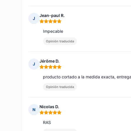
Jean-paul R.
J
Nota: 5 de 5
Impecable
Opinión traducida
Jérôme D.
J
Nota: 5 de 5
producto cortado a la medida exacta, entrega
Opinión traducida
Nicolas D.
N
Nota: 5 de 5
RAS