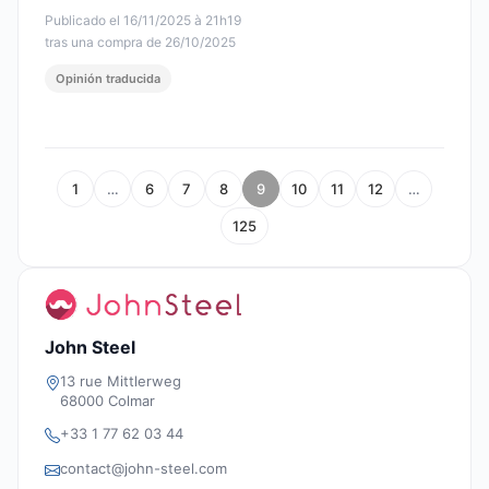
Publicado el 16/11/2025 à 21h19
tras una compra de 26/10/2025
Opinión traducida
1
…
6
7
8
9
10
11
12
…
125
John Steel
13 rue Mittlerweg
68000 Colmar
+33 1 77 62 03 44
contact@john-steel.com