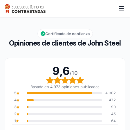
John Steel
9,6/10
Calificación global: 9,6 de 10
Certificado de confianza
Opiniones de clientes de John Steel
9,6
/10
Calificación global: 9,6
Basada en 4 973 opiniones publicadas
5
4 302
4
472
3
90
2
45
1
64