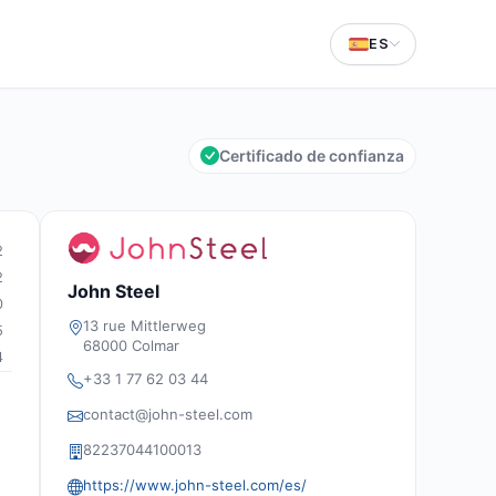
ES
Certificado de confianza
2
2
John Steel
0
13 rue Mittlerweg
5
68000 Colmar
4
+33 1 77 62 03 44
contact@john-steel.com
82237044100013
https://www.john-steel.com/es/