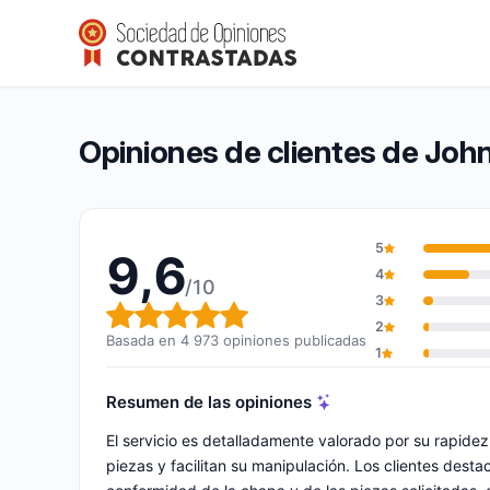
John Steel
9,6/10
(4 973 opiniones)
Calificación global: 9,6 de 10
Opiniones de clientes de John
5
9,6
4
/10
3
Calificación global: 9,6 de 10
2
Basada en 4 973 opiniones publicadas
1
Resumen de las opiniones
El servicio es detalladamente valorado por su rapide
piezas y facilitan su manipulación. Los clientes desta