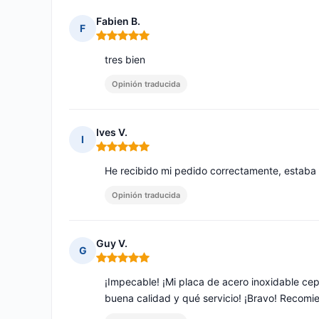
Fabien B.
F
Nota: 5 de 5
tres bien
Opinión traducida
Ives V.
I
Nota: 5 de 5
He recibido mi pedido correctamente, estaba
Opinión traducida
Guy V.
G
Nota: 5 de 5
¡Impecable! ¡Mi placa de acero inoxidable ce
buena calidad y qué servicio! ¡Bravo! Recom