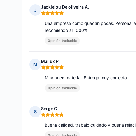
Jackielou De oliveira A.
J
Nota: 5 de 5
Una empresa como quedan pocas. Personal ate
recomiendo al 1000%
Opinión traducida
Mailux P.
M
Nota: 5 de 5
Muy buen material. Entrega muy correcta
Opinión traducida
Serge C.
S
Nota: 5 de 5
Buena calidad, trabajo cuidado y buena relac
Opinión traducida