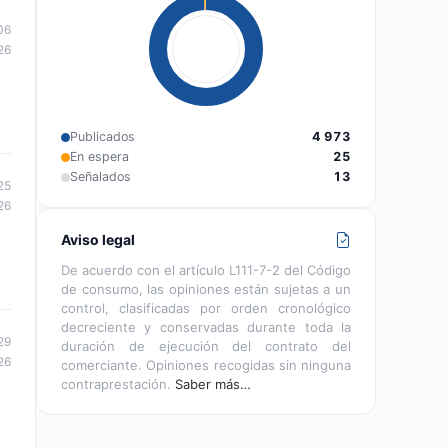
06
26
Publicados
4 973
En espera
25
Señalados
13
25
26
Aviso legal
De acuerdo con el artículo L111-7-2 del Código
de consumo, las opiniones están sujetas a un
control, clasificadas por orden cronológico
decreciente y conservadas durante toda la
29
duración de ejecución del contrato del
26
comerciante. Opiniones recogidas sin ninguna
contraprestación.
Saber más…