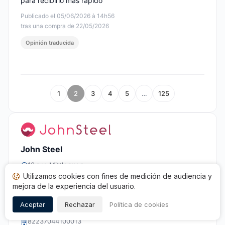
para recibirlo más rápido
Publicado el 05/06/2026 à 14h56
tras una compra de 22/05/2026
Opinión traducida
1
2
3
4
5
…
125
John Steel
13 rue Mittlerweg
68000 Colmar
Utilizamos cookies con fines de medición de audiencia y
mejora de la experiencia del usuario.
+33 1 77 62 03 44
Aceptar
Rechazar
Política de cookies
contact@john-steel.com
82237044100013