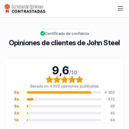
John Steel
9,6/10
Calificación global: 9,6 de 10
Certificado de confianza
Opiniones de clientes de John Steel
9,6
/10
Calificación global: 9,6
Basada en 4 973 opiniones publicadas
5
4 302
4
472
3
90
2
45
1
64