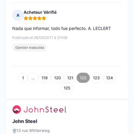
Acheteur Vérifié
A
Nota: 5 de 5
Nada que informar, todo fue perfecto. A. LECLERT
Publicado el 28/09/2017 à 21h58
Opinión traducida
1
…
119
120
121
122
123
124
125
John Steel
13 rue Mittlerweg