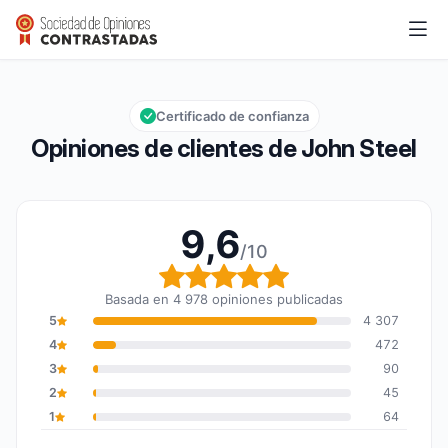
John Steel
9,6/10
Calificación global: 9,6 de 10
Certificado de confianza
Opiniones de clientes de John Steel
9,6
/10
Calificación global: 9,6
Basada en 4 978 opiniones publicadas
5
4 307
4
472
3
90
2
45
1
64