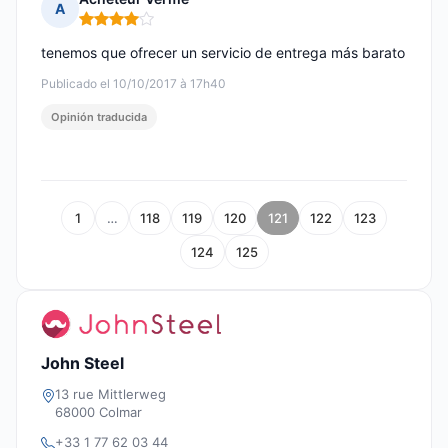
A
Nota: 4 de 5
tenemos que ofrecer un servicio de entrega más barato
Publicado el 10/10/2017 à 17h40
Opinión traducida
1
…
118
119
120
121
122
123
124
125
John Steel
13 rue Mittlerweg
68000 Colmar
+33 1 77 62 03 44