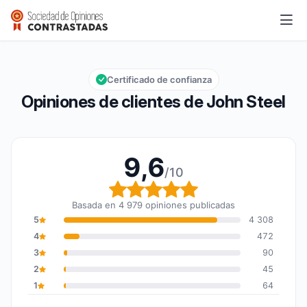
John Steel
9,6/10
Calificación global: 9,6 de 10
Certificado de confianza
Opiniones de clientes de John Steel
9,6
/10
Calificación global: 9,6
Basada en 4 979 opiniones publicadas
5
4 308
4
472
3
90
2
45
1
64