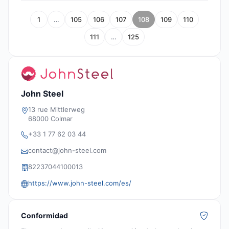
1
…
105
106
107
108
109
110
111
…
125
John Steel
13 rue Mittlerweg
68000 Colmar
+33 1 77 62 03 44
contact@john-steel.com
82237044100013
https://www.john-steel.com/es/
Conformidad