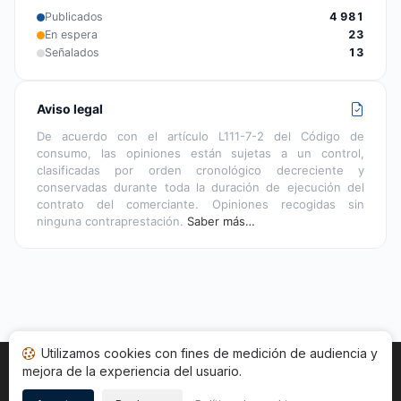
Publicados
4 981
En espera
23
Señalados
13
Aviso legal
De acuerdo con el artículo L111-7-2 del Código de
consumo, las opiniones están sujetas a un control,
clasificadas por orden cronológico decreciente y
conservadas durante toda la duración de ejecución del
contrato del comerciante. Opiniones recogidas sin
ninguna contraprestación.
Saber más…
Utilizamos cookies con fines de medición de audiencia y
mejora de la experiencia del usuario.
Inicio
Estado opiniones
Categorías
CGU
Cookies
Legal