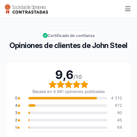
John Steel
9,6/10
Calificación global: 9,6 de 10
Certificado de confianza
Opiniones de clientes de John Steel
9,6
/10
Calificación global: 9,6
Basada en 4 981 opiniones publicadas
5
4 310
4
472
3
90
2
45
1
64