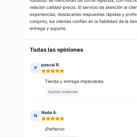
robustez se mencionan de forma repetida, con mucho
relación calidad-precio. El servicio de atención al cl
experiencias, destacando respuestas rápidas y prof
conjunto, los clientes confían en la fiabilidad de la 
entrega y soporte.
Todas las opiniones
pascal R.
P
Nota: 5 de 5
Tienda y entrega impecables
Opinión traducida
Nada A.
N
Nota: 5 de 5
¡Perfecto!