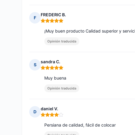
FREDERIC B.
F
Nota: 5 de 5
¡Muy buen producto Calidad superior y servici
Opinión traducida
sandra C.
S
Nota: 5 de 5
Muy buena
Opinión traducida
daniel V.
D
Nota: 4 de 5
Persiana de calidad, fácil de colocar