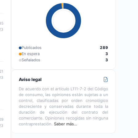
45
23
Publicados
289
En espera
3
Señalados
3
21
23
Aviso legal
De acuerdo con el artículo L111-7-2 del Código
de consumo, las opiniones están sujetas a un
control, clasificadas por orden cronológico
decreciente y conservadas durante toda la
duración de ejecución del contrato del
comerciante. Opiniones recogidas sin ninguna
29
contraprestación.
Saber más…
23