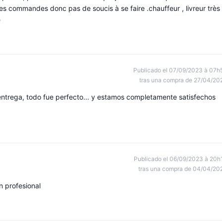
re les commandes donc pas de soucis à se faire .chauffeur , livreur très
e
Publicado el 07/09/2023 à 07h
tras una compra de 27/04/20
entrega, todo fue perfecto... y estamos completamente satisfechos
Publicado el 06/09/2023 à 20h
tras una compra de 04/04/20
n profesional