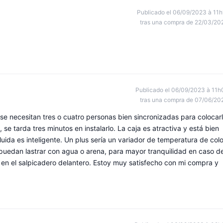
Publicado el 06/09/2023 à 11h
tras una compra de 22/03/20
Publicado el 06/09/2023 à 11h
tras una compra de 07/06/20
 se necesitan tres o cuatro personas bien sincronizadas para colocar
se tarda tres minutos en instalarlo. La caja es atractiva y está bien
luida es inteligente. Un plus sería un variador de temperatura de colo
 puedan lastrar con agua o arena, para mayor tranquilidad en caso d
 en el salpicadero delantero. Estoy muy satisfecho con mi compra y