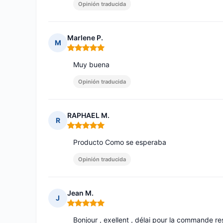
Opinión traducida
Marlene P.
M
Nota: 5 de 5
Muy buena
Opinión traducida
RAPHAEL M.
R
Nota: 5 de 5
Producto Como se esperaba
Opinión traducida
Jean M.
J
Nota: 5 de 5
Bonjour , exellent , délai pour la commande re