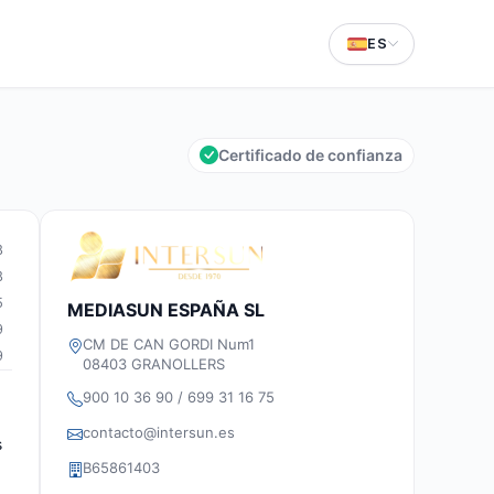
ES
Certificado de confianza
8
8
5
MEDIASUN ESPAÑA SL
9
CM DE CAN GORDI Num1
9
08403 GRANOLLERS
900 10 36 90 / 699 31 16 75
contacto@intersun.es
s
B65861403