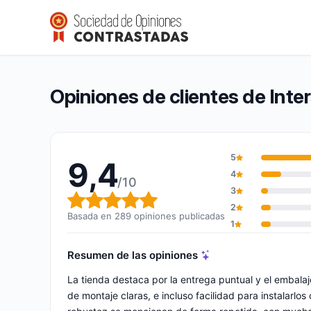
Intersun España
9,4/10
(289 opiniones)
Calificación global: 9,4 de 10
Opiniones de clientes de Int
5
9,4
4
/10
3
Calificación global: 9,4 de 10
2
Basada en 289 opiniones publicadas
1
Resumen de las opiniones
La tienda destaca por la entrega puntual y el embalaj
de montaje claras, e incluso facilidad para instalarl