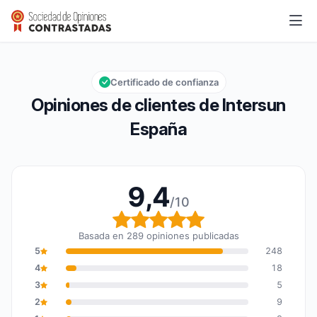
Intersun España
9,4/10
Calificación global: 9,4 de 10
Certificado de confianza
Opiniones de clientes de Intersun
España
9,4
/10
Calificación global: 9,4
Basada en 289 opiniones publicadas
5
248
4
18
3
5
2
9