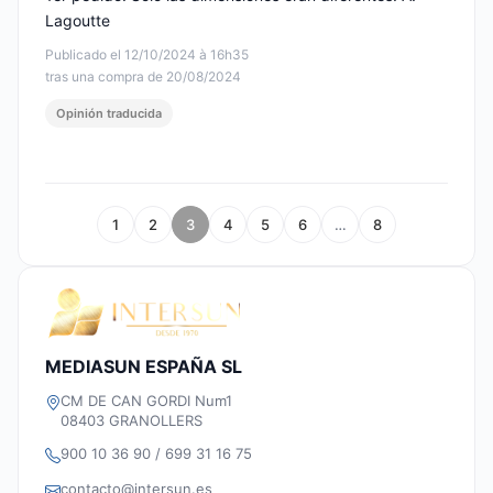
Lagoutte
Publicado el 12/10/2024 à 16h35
tras una compra de 20/08/2024
Opinión traducida
1
2
3
4
5
6
…
8
MEDIASUN ESPAÑA SL
CM DE CAN GORDI Num1
08403 GRANOLLERS
900 10 36 90 / 699 31 16 75
contacto@intersun.es