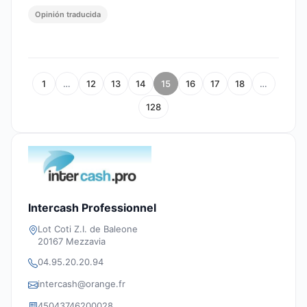
Opinión traducida
1
…
12
13
14
15
16
17
18
…
128
Intercash Professionnel
Lot Coti Z.I. de Baleone
20167 Mezzavia
04.95.20.20.94
intercash@orange.fr
45043746200028