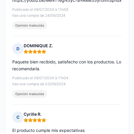
https://youtu.be/MeN1TegN5yc?si=AM855yri5Im3pnux
Publicado el 06/07/2024 à 11h08
tras una compra de 24/06/2024
Opinión traducida
DOMINIQUE Z.
D
Nota: 5 de 5
Paquete bien recibido, satisfecho con los productos. Lo
recomendaría.
Publicado el 06/07/2024 à 11h04
tras una compra de 03/06/2024
Opinión traducida
Cyrille R.
C
Nota: 5 de 5
El producto cumple mis expectativas