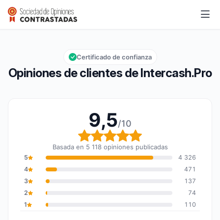
Intercash.Pro
9,5/10
Calificación global: 9,5 de 10
Certificado de confianza
Opiniones de clientes de Intercash.Pro
9,5
/10
Calificación global: 9,5
Basada en 5 118 opiniones publicadas
5
4 326
4
471
3
137
2
74
1
110