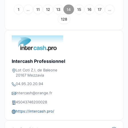
1
…
11
12
13
14
15
16
17
…
128
Intercash Professionnel
Lot Coti Z.I. de Baleone
20167 Mezzavia
04.95.20.20.94
intercash@orange.fr
45043746200028
https://intercash.pro/