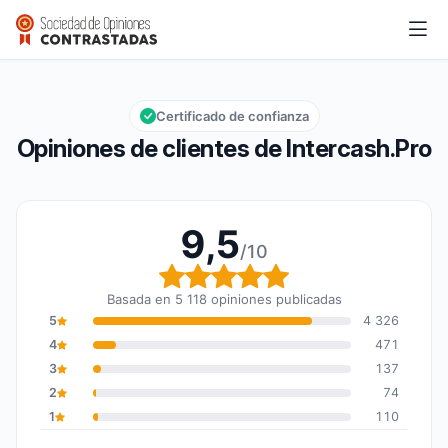
Intercash.Pro
9,5/10
Calificación global: 9,5 de 10
Certificado de confianza
Opiniones de clientes de Intercash.Pro
9,5
/10
Calificación global: 9,5
Basada en 5 118 opiniones publicadas
5
4 326
4
471
3
137
2
74
1
110