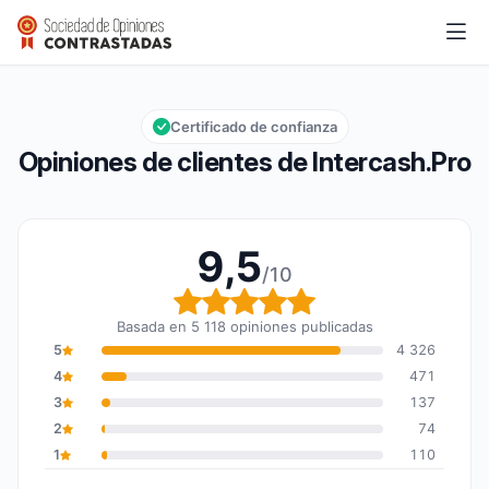
Intercash.Pro
9,5/10
Calificación global: 9,5 de 10
Certificado de confianza
Opiniones de clientes de Intercash.Pro
9,5
/10
Calificación global: 9,5
Basada en 5 118 opiniones publicadas
5
4 326
4
471
3
137
2
74
1
110