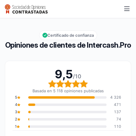
Intercash.Pro
9,5/10
Calificación global: 9,5 de 10
Certificado de confianza
Opiniones de clientes de Intercash.Pro
9,5
/10
Calificación global: 9,5
Basada en 5 118 opiniones publicadas
5
4 326
4
471
3
137
2
74
1
110