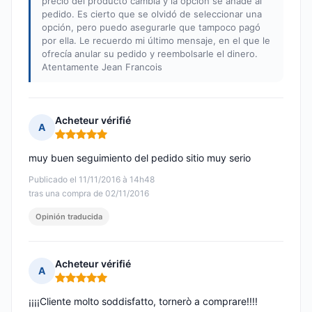
precio del producto cambia y la opción se añade al
pedido. Es cierto que se olvidó de seleccionar una
opción, pero puedo asegurarle que tampoco pagó
por ella. Le recuerdo mi último mensaje, en el que le
ofrecía anular su pedido y reembolsarle el dinero.
Atentamente Jean Francois
Acheteur vérifié
A
Nota: 5 de 5
muy buen seguimiento del pedido sitio muy serio
Publicado el 11/11/2016 à 14h48
tras una compra de 02/11/2016
Opinión traducida
Acheteur vérifié
A
Nota: 5 de 5
¡¡¡¡Cliente molto soddisfatto, tornerò a comprare!!!!