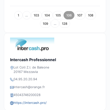
1
…
103
104
105
106
107
108
109
…
128
Intercash Professionnel
Lot Coti Z.I. de Baleone
20167 Mezzavia
04.95.20.20.94
intercash@orange.fr
45043746200028
https://intercash.pro/